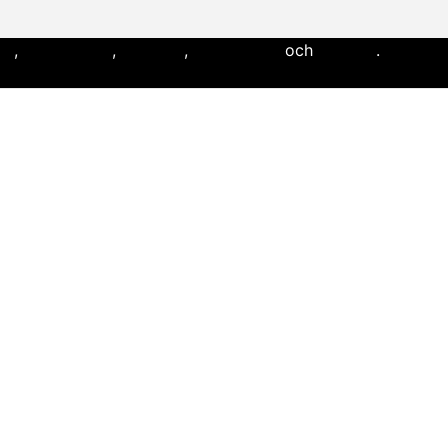
ll
,
flaggfotboll
,
lacrosse
,
landhockey
och
softboll
.