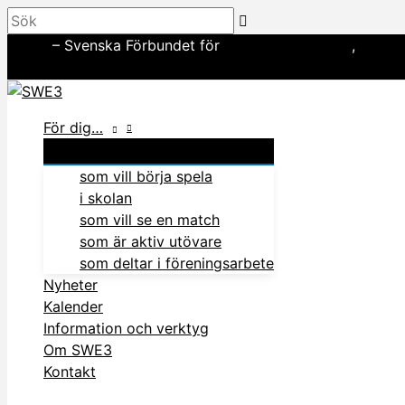
Hoppa
Sök
till
SWE3
– Svenska Förbundet för
amerikansk fotboll
,
basebo
innehåll
In English
För dig…
som vill börja spela
i skolan
som vill se en match
som är aktiv utövare
som deltar i föreningsarbete
Nyheter
Kalender
Information och verktyg
Om SWE3
Kontakt