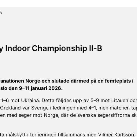
-B
y Indoor Championship II-B
nationen Norge och slutade därmed på en femteplats i
slo den 9–11 januari 2026.
ed 1–6 mot Ukraina. Detta följdes upp av 5–9 mot Litauen oc
ot Grekland var Sverige i ledningen med 4–1, men matchen t
ingen med seger mot Norge, där de svenska segersiffrorna skr
sta målskytt i turneringen tillsammans med Vilmer Karlsson