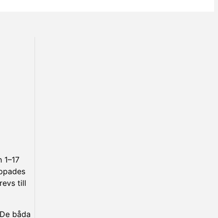
h 1–17
appades
evs till
. De båda