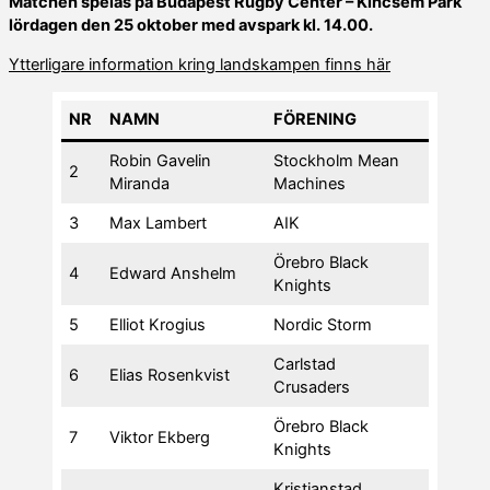
Matchen spelas på Budapest Rugby Center – Kincsem Park
lördagen den 25 oktober med avspark kl. 14.00.
Ytterligare information kring landskampen finns här
NR
NAMN
FÖRENING
Robin Gavelin
Stockholm Mean
2
Miranda
Machines
3
Max Lambert
AIK
Örebro Black
4
Edward Anshelm
Knights
5
Elliot Krogius
Nordic Storm
Carlstad
6
Elias Rosenkvist
Crusaders
Örebro Black
7
Viktor Ekberg
Knights
Kristianstad