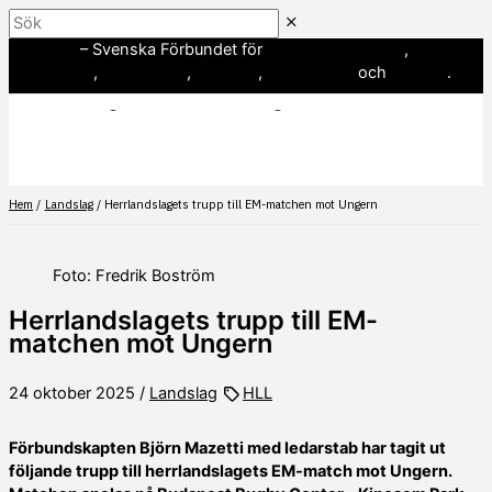
Hoppa
Sök
till
SWE3
– Svenska Förbundet för
amerikansk fotboll
,
innehåll
baseboll
,
flaggfotboll
,
lacrosse
,
landhockey
och
softboll
.
Hem
Landslag
Herrlandslagets trupp till EM-matchen mot Ungern
Foto: Fredrik Boström
Herrlandslagets trupp till EM-
matchen mot Ungern
24 oktober 2025
/
Landslag
HLL
Förbundskapten Björn Mazetti med ledarstab har tagit ut
följande trupp till herrlandslagets EM-match mot Ungern.