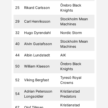
Örebro Black
25
Rikard Carlsson
Knights
Stockholm Mean
29
Carl Henriksson
Machines
32
Hugo Dyrendahl
Nordic Storm
Stockholm Mean
40
Alvin Gustafsson
Machines
44
Albin Lundstedt
AIK
Örebro Black
50
William Klaeson
Knights
Tyresö Royal
52
Viking Bergfast
Crowns
Adrian Petersson
Kristianstad
54
Longsoldier
Predators
Kristianstad
67
Olof Tillman