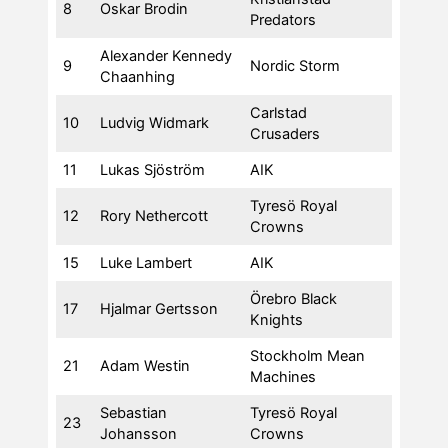
8
Oskar Brodin
Predators
Alexander Kennedy
9
Nordic Storm
Chaanhing
Carlstad
10
Ludvig Widmark
Crusaders
11
Lukas Sjöström
AIK
Tyresö Royal
12
Rory Nethercott
Crowns
15
Luke Lambert
AIK
Örebro Black
17
Hjalmar Gertsson
Knights
Stockholm Mean
21
Adam Westin
Machines
Sebastian
Tyresö Royal
23
Johansson
Crowns