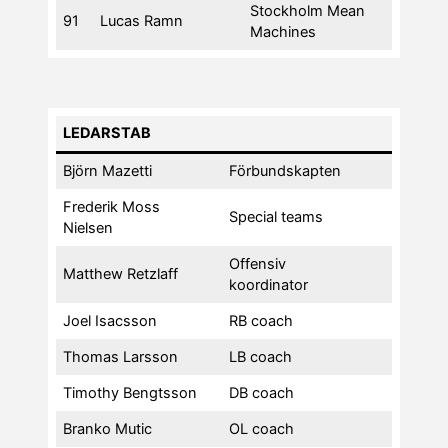
Stockholm Mean
91
Lucas Ramn
Machines
LEDARSTAB
Björn Mazetti
Förbundskapten
Frederik Moss
Special teams
Nielsen
Offensiv
Matthew Retzlaff
koordinator
Joel Isacsson
RB coach
Thomas Larsson
LB coach
Timothy Bengtsson
DB coach
Branko Mutic
OL coach