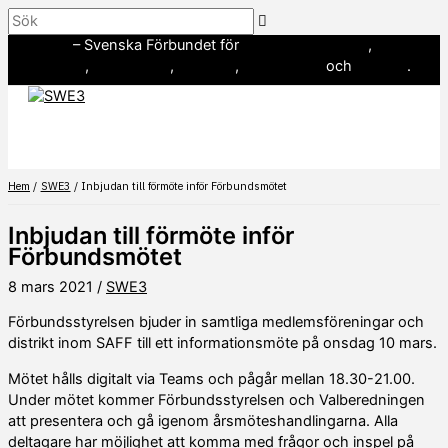
Hoppa
Sök
till
SWE3
– Svenska Förbundet för
amerikansk fotboll
,
innehåll
baseboll
,
flaggfotboll
,
lacrosse
,
landhockey
och
softboll
.
Hem
SWE3
Inbjudan till förmöte inför Förbundsmötet
Inbjudan till förmöte inför
Förbundsmötet
8 mars 2021
/
SWE3
Förbundsstyrelsen bjuder in samtliga medlemsföreningar och
distrikt inom SAFF till ett informationsmöte på onsdag 10 mars.
Mötet hålls digitalt via Teams och pågår mellan 18.30-21.00.
Under mötet kommer Förbundsstyrelsen och Valberedningen
att presentera och gå igenom årsmöteshandlingarna. Alla
deltagare har möjlighet att komma med frågor och inspel på