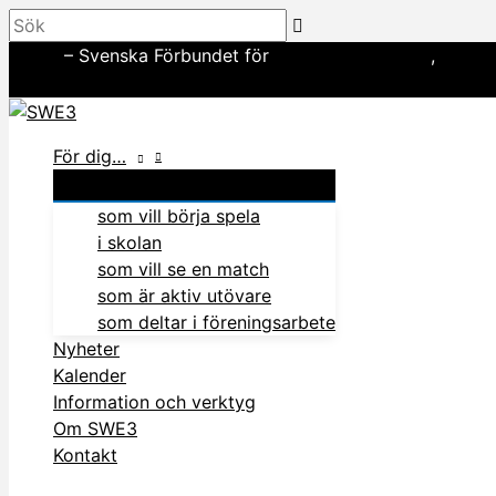
Hoppa
Sök
till
SWE3
– Svenska Förbundet för
amerikansk fotboll
,
basebo
innehåll
In English
För dig…
som vill börja spela
i skolan
som vill se en match
som är aktiv utövare
som deltar i föreningsarbete
Nyheter
Kalender
Information och verktyg
Om SWE3
Kontakt