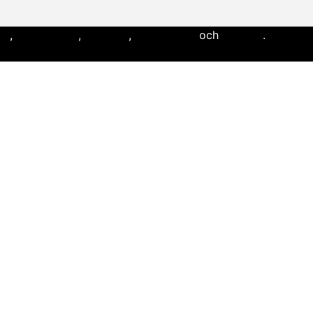
ll
,
flaggfotboll
,
lacrosse
,
landhockey
och
softboll
.