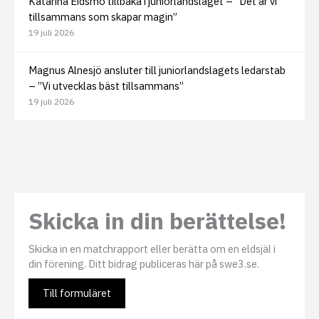
Katarina Eidsmo tillbaka i juniorlandslaget – ”Det är vi
tillsammans som skapar magin”
19 juli 2026
Magnus Alnesjö ansluter till juniorlandslagets ledarstab
– ”Vi utvecklas bäst tillsammans”
19 juli 2026
Skicka in din berättelse!
Skicka in en matchrapport eller berätta om en eldsjäl i
din förening. Ditt bidrag publiceras här på swe3.se.
Till formuläret