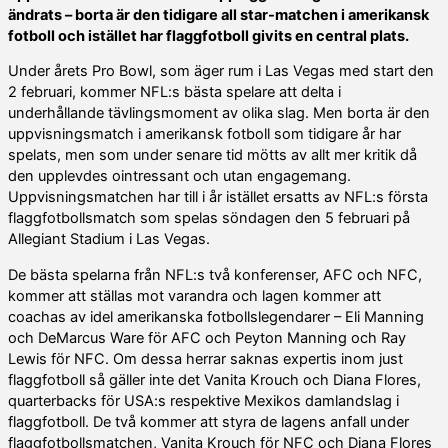
ändrats – borta är den tidigare all star-matchen i amerikansk
fotboll och istället har flaggfotboll givits en central plats.
Under årets Pro Bowl, som äger rum i Las Vegas med start den
2 februari, kommer NFL:s bästa spelare att delta i
underhållande tävlingsmoment av olika slag. Men borta är den
uppvisningsmatch i amerikansk fotboll som tidigare år har
spelats, men som under senare tid mötts av allt mer kritik då
den upplevdes ointressant och utan engagemang.
Uppvisningsmatchen har till i år istället ersatts av NFL:s första
flaggfotbollsmatch som spelas söndagen den 5 februari på
Allegiant Stadium i Las Vegas.
De bästa spelarna från NFL:s två konferenser, AFC och NFC,
kommer att ställas mot varandra och lagen kommer att
coachas av idel amerikanska fotbollslegendarer – Eli Manning
och DeMarcus Ware för AFC och Peyton Manning och Ray
Lewis för NFC. Om dessa herrar saknas expertis inom just
flaggfotboll så gäller inte det Vanita Krouch och Diana Flores,
quarterbacks för USA:s respektive Mexikos damlandslag i
flaggfotboll. De två kommer att styra de lagens anfall under
flaggfotbollsmatchen, Vanita Krouch för NFC och Diana Flores