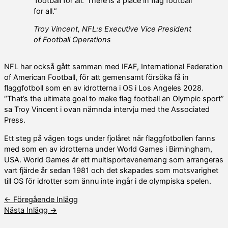
‘football for all.’ There is a place in flag football
for all.”
Troy Vincent, NFL:s Executive Vice President
of Football Operations
NFL har också gått samman med IFAF, International Federation
of American Football, för att gemensamt försöka få in
flaggfotboll som en av idrotterna i OS i Los Angeles 2028.
“That’s the ultimate goal to make flag football an Olympic sport”
sa Troy Vincent i ovan nämnda intervju med the Associated
Press.
Ett steg på vägen togs under fjolåret när flaggfotbollen fanns
med som en av idrotterna under World Games i Birmingham,
USA. World Games är ett multisportevenemang som arrangeras
vart fjärde år sedan 1981 och det skapades som motsvarighet
till OS för idrotter som ännu inte ingår i de olympiska spelen.
←
Föregående Inlägg
Nästa Inlägg
→