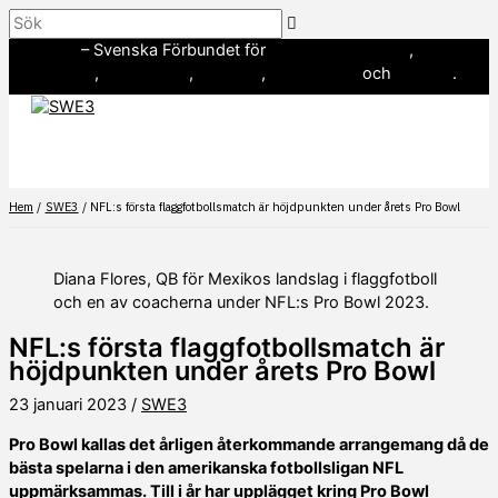
Hoppa
Sök
till
SWE3
– Svenska Förbundet för
amerikansk fotboll
,
innehåll
baseboll
,
flaggfotboll
,
lacrosse
,
landhockey
och
softboll
.
Hem
SWE3
NFL:s första flaggfotbollsmatch är höjdpunkten under årets Pro Bowl
Diana Flores, QB för Mexikos landslag i flaggfotboll
och en av coacherna under NFL:s Pro Bowl 2023.
NFL:s första flaggfotbollsmatch är
höjdpunkten under årets Pro Bowl
23 januari 2023
/
SWE3
Pro Bowl kallas det årligen återkommande arrangemang då de
bästa spelarna i den amerikanska fotbollsligan NFL
uppmärksammas. Till i år har upplägget kring Pro Bowl