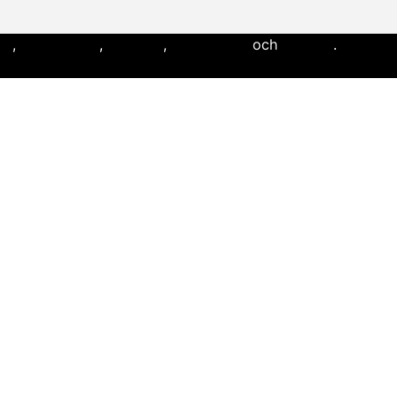
ll
,
flaggfotboll
,
lacrosse
,
landhockey
och
softboll
.