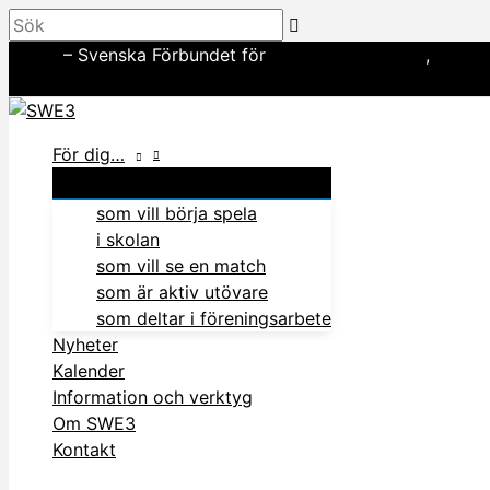
Hoppa
Sök
till
SWE3
– Svenska Förbundet för
amerikansk fotboll
,
basebo
innehåll
In English
För dig…
som vill börja spela
i skolan
som vill se en match
som är aktiv utövare
som deltar i föreningsarbete
Nyheter
Kalender
Information och verktyg
Om SWE3
Kontakt