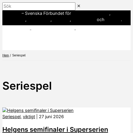
Hoppa
Sök
till
SWE3
– Svenska Förbundet för
amerikansk fotboll
,
innehåll
baseboll
,
flaggfotboll
,
lacrosse
,
landhockey
och
softboll
.
Hem
Seriespel
Seriespel
Seriespel
,
viktigt
|
27 juni 2026
Helgens semifinaler i Superserien