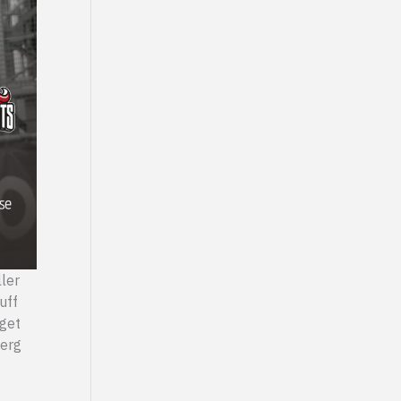
ller
uff
aget
berg