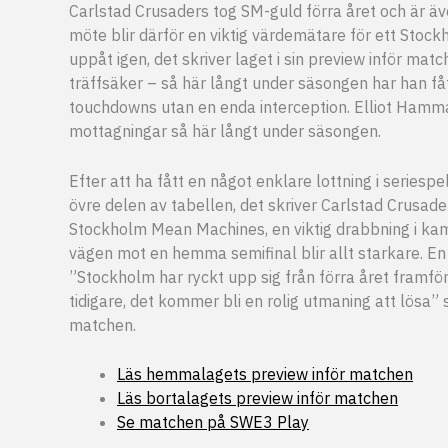
Carlstad Crusaders tog SM-guld förra året och är äv
möte blir därför en viktig värdemätare för ett Stoc
uppåt igen, det skriver laget i sin preview inför ma
träffsäker – så här långt under säsongen har han få
touchdowns utan en enda interception. Elliot Hamm
mottagningar så här långt under säsongen.
Efter att ha fått en något enklare lottning i seriespe
övre delen av tabellen, det skriver Carlstad Crusade
Stockholm Mean Machines, en viktig drabbning i kamp
vägen mot en hemma semifinal blir allt starkare. En fö
”Stockholm har ryckt upp sig från förra året framför
tidigare, det kommer bli en rolig utmaning att lösa”
matchen.
Läs hemmalagets preview inför matchen
Läs bortalagets preview inför matchen
Se matchen på SWE3 Play