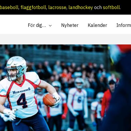
baseboll
,
flaggfotboll
,
lacrosse
,
landhockey
och
softboll
.
För dig…
Nyheter
Kalender
Inform