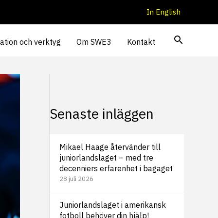
In English
ation och verktyg
Om SWE3
Kontakt
Senaste inläggen
Mikael Haage återvänder till
juniorlandslaget – med tre
decenniers erfarenhet i bagaget
28 juli 2026
Juniorlandslaget i amerikansk
fotboll behöver din hjälp!