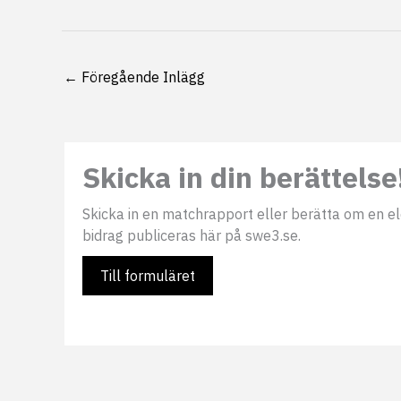
←
Föregående Inlägg
Skicka in din berättelse
Skicka in en matchrapport eller berätta om en elds
bidrag publiceras här på swe3.se.
Till formuläret