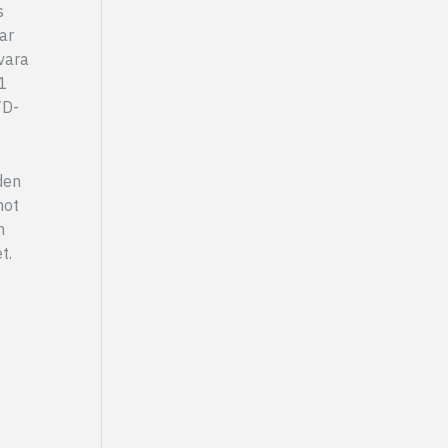
s
ar
vara
11
TD-
 den
mot
h
t.