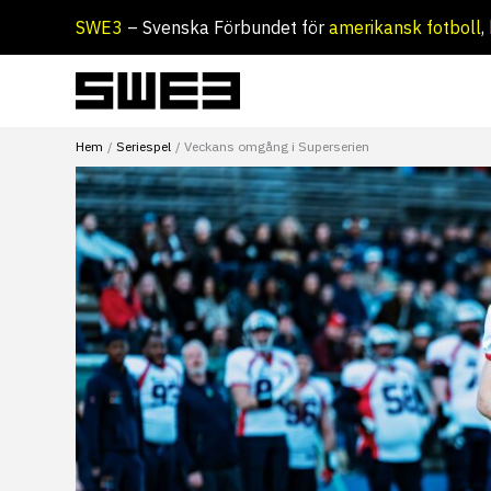
Hoppa
SWE3
– Svenska Förbundet för
amerikansk fotboll
,
till
innehåll
Hem
Seriespel
Veckans omgång i Superserien