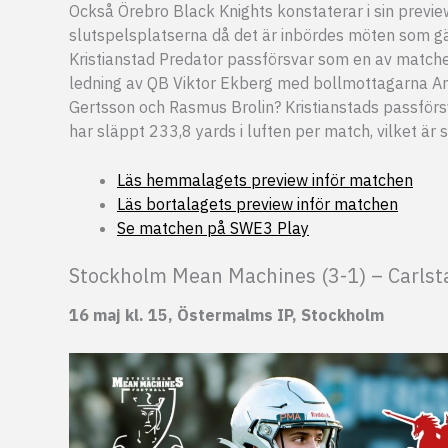
Också Örebro Black Knights konstaterar i sin previe
slutspelsplatserna då det är inbördes möten som gä
Kristianstad Predator passförsvar som en av matche
ledning av QB Viktor Ekberg med bollmottagarna An
Gertsson och Rasmus Brolin? Kristianstads passförsvar
har släppt 233,8 yards i luften per match, vilket är 
Läs hemmalagets preview inför matchen
Läs bortalagets preview inför matchen
Se matchen på SWE3 Play
Stockholm Mean Machines (3-1) – Carlst
16 maj kl. 15, Östermalms IP, Stockholm