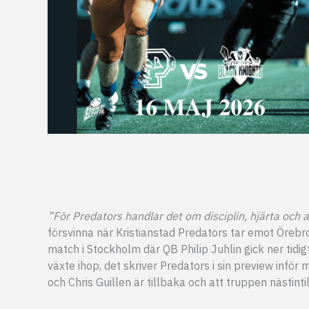
”För Predators handlar det om disciplin, hjärta och 
försvinna när Kristianstad Predators tar emot Öreb
match i Stockholm där QB Philip Juhlin gick ner tid
växte ihop, det skriver Predators i sin preview infö
och Chris Guillen är tillbaka och att truppen nästinti