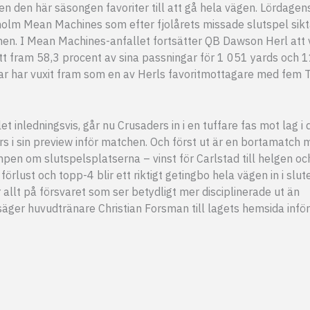
en den här säsongen favoriter till att gå hela vägen. Lördagen
kholm Mean Machines som efter fjolårets missade slutspel sikt
tchen. I Mean Machines-anfallet fortsätter QB Dawson Herl att 
tt fram 58,3 procent av sina passningar för 1 051 yards och 
ar har vuxit fram som en av Herls favoritmottagare med fem 
let inledningsvis, går nu Crusaders in i en tuffare fas mot lag i
rs i sin preview inför matchen. Och först ut är en bortamatch 
en om slutspelsplatserna – vinst för Carlstad till helgen oc
rlust och topp-4 blir ett riktigt getingbo hela vägen in i slute
 allt på försvaret som ser betydligt mer disciplinerade ut än
 säger huvudtränare Christian Forsman till lagets hemsida inför