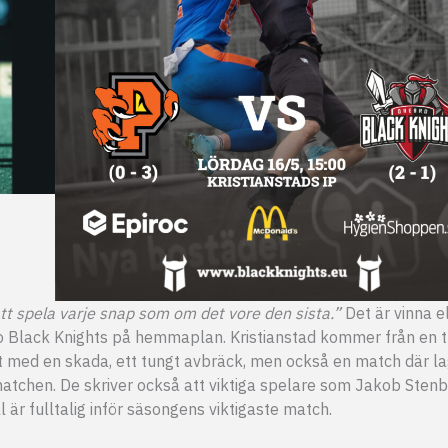
att spela varje snap som om det vore den sista.”
Det är vinna e
ro Black Knights på hemmaplan. Kristianstad kommer från en t
igt med en skada, ett tungt avbräck, men också en match där l
r matchen. De skriver också att viktiga spelare som Jakob Sten
ll är fulltalig inför säsongens viktigaste match.