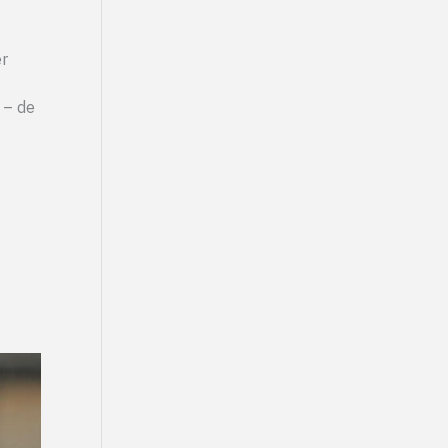
er
 – de