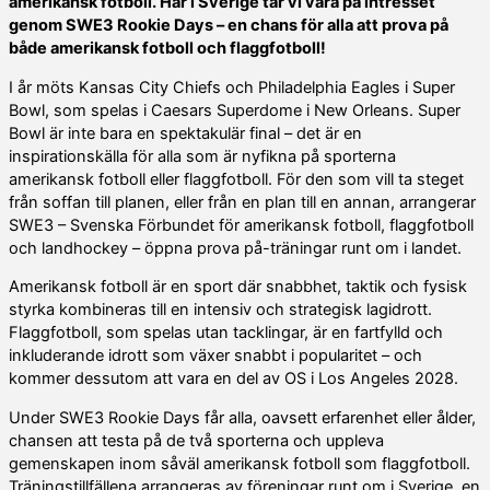
amerikansk fotboll. Här i Sverige tar vi vara på intresset
genom SWE3 Rookie Days – en chans för alla att prova på
både amerikansk fotboll och flaggfotboll!
I år möts Kansas City Chiefs och Philadelphia Eagles i Super
Bowl, som spelas i Caesars Superdome i New Orleans. Super
Bowl är inte bara en spektakulär final – det är en
inspirationskälla för alla som är nyfikna på sporterna
amerikansk fotboll eller flaggfotboll. För den som vill ta steget
från soffan till planen, eller från en plan till en annan, arrangerar
SWE3 – Svenska Förbundet för amerikansk fotboll, flaggfotboll
och landhockey – öppna prova på-träningar runt om i landet.
Amerikansk fotboll är en sport där snabbhet, taktik och fysisk
styrka kombineras till en intensiv och strategisk lagidrott.
Flaggfotboll, som spelas utan tacklingar, är en fartfylld och
inkluderande idrott som växer snabbt i popularitet – och
kommer dessutom att vara en del av OS i Los Angeles 2028.
Under SWE3 Rookie Days får alla, oavsett erfarenhet eller ålder,
chansen att testa på de två sporterna och uppleva
gemenskapen inom såväl amerikansk fotboll som flaggfotboll.
Träningstillfällena arrangeras av föreningar runt om i Sverige, en