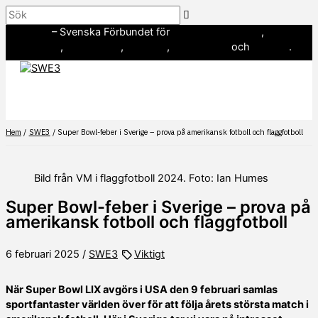
Hoppa
Sök
till
SWE3
– Svenska Förbundet för
amerikansk fotboll
,
innehåll
baseboll
,
flaggfotboll
,
lacrosse
,
landhockey
och
softboll
.
Hem
SWE3
Super Bowl-feber i Sverige – prova på amerikansk fotboll och flaggfotboll
Bild från VM i flaggfotboll 2024. Foto: Ian Humes
Super Bowl-feber i Sverige – prova på
amerikansk fotboll och flaggfotboll
6 februari 2025
/
SWE3
Viktigt
När Super Bowl LIX avgörs i USA den 9 februari samlas
sportfantaster världen över för att följa årets största match i