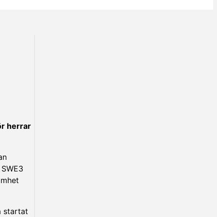
ör herrar
an
om SWE3
samhet
 startat