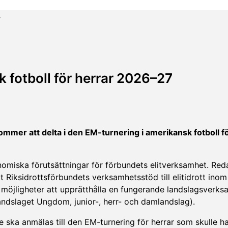
7
k fotboll för herrar 2026–27
ommer att delta i den EM-turnering i amerikansk fotboll f
nomiska förutsättningar för förbundets elitverksamhet. Red
tt Riksidrottsförbundets verksamhetsstöd till elitidrott in
s möjligheter att upprätthålla en fungerande landslagsverk
landslaget Ungdom, junior-, herr- och damlandslag).
 ska anmälas till den EM-turnering för herrar som skulle ha