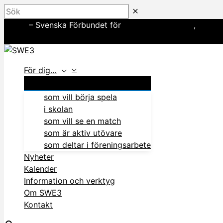
Hoppa
Sök
till
SWE3
– Svenska Förbundet för
amerikansk fotboll
,
basebo
innehåll
In English
För dig…
som vill börja spela
i skolan
som vill se en match
som är aktiv utövare
som deltar i föreningsarbete
Nyheter
Kalender
Information och verktyg
Om SWE3
Kontakt