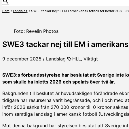
Hem
Landslag
SWE3 tackar nej till EM i amerikansk fotboll för herrar 2026–2
Foto: Revelin Photos
SWE3 tackar nej till EM i amerikans
9 december 2025
/
Landslag
HLL
,
Viktigt
SWE3:s förbundsstyrelse har beslutat att Sverige inte k
som skulle ha inletts 2026 och spelats över två år.
Bakgrunden till beslutet är huvudsakligen förändrade eko
tidigare har resurserna varit begränsade, och i och med a
inför 2026 sänks från 270 000 kronor till 0 kronor sakna
inom samtliga landslag i amerikansk fotboll (Utvecklings
Mot denna bakgrund har styrelsen beslutat att Sverige inte