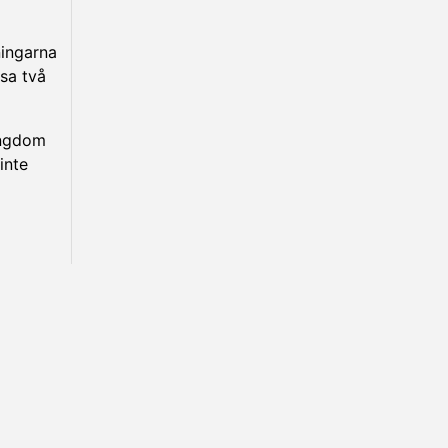
ningarna
sa två
Ungdom
inte