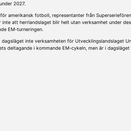
 under 2027.
för amerikansk fotboll, representanter från Superserieföre
nte att herrlandslaget blir helt utan verksamhet under des
ande EM-turneringen.
 i dagsläget inte verksamheten för Utvecklingslandslaget 
gets deltagande i kommande EM-cykeln, men är i dagsläget 