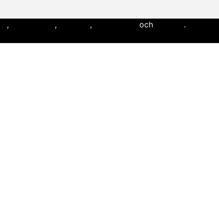
ll
,
flaggfotboll
,
lacrosse
,
landhockey
och
softboll
.