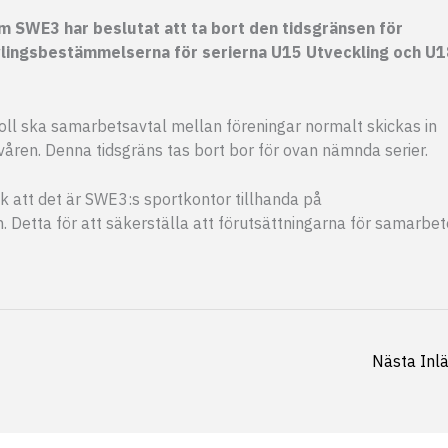
m SWE3 har beslutat att ta bort den tidsgränsen för
ävlingsbestämmelserna för serierna U15 Utveckling och U1
ll ska samarbetsavtal mellan föreningar normalt skickas in
våren. Denna tidsgräns tas bort bor för ovan nämnda serier.
ck att det är SWE3:s sportkontor tillhanda på
. Detta för att säkerställa att förutsättningarna för samarbet
Nästa Inl