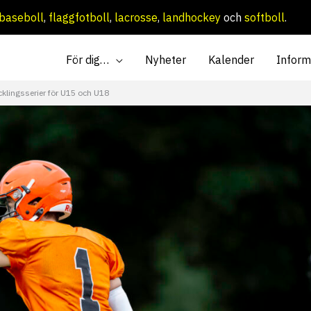
baseboll
,
flaggfotboll
,
lacrosse
,
landhockey
och
softboll
.
För dig…
Nyheter
Kalender
Inform
cklingsserier för U15 och U18