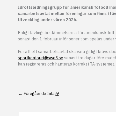
Idrottsledningsgrupp för amerikansk fotboll ino
samarbetsavtal mellan föreningar som finns i t
Utveckling under våren 2026.
Enligt tävlingsbestämmelserna för amerikansk fotbo
senast den 1 februari inför serier som spelas under 
För att ett samarbetsavtal ska vara giltigt krävs do
sportkontoret@swe3.se
senast tre dagar före match
kan registreras och hanteras korrekt i TA-systemet.
←
Föregående Inlägg