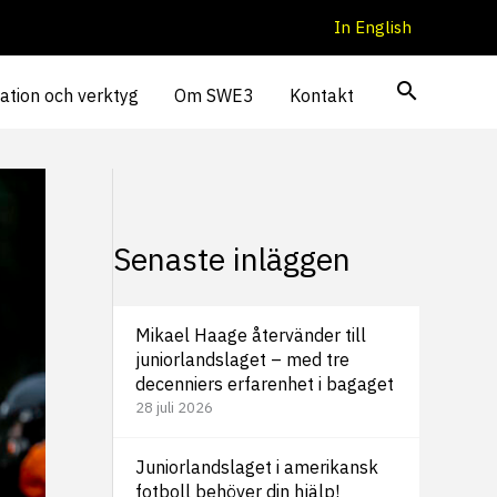
In English
ation och verktyg
Om SWE3
Kontakt
Senaste inläggen
Mikael Haage återvänder till
juniorlandslaget – med tre
decenniers erfarenhet i bagaget
28 juli 2026
Juniorlandslaget i amerikansk
fotboll behöver din hjälp!