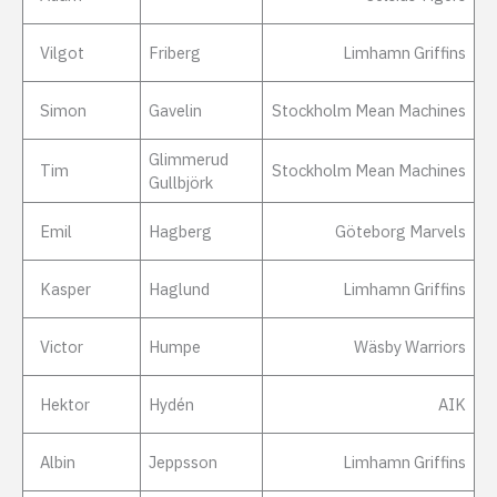
Vilgot
Friberg
Limhamn Griffins
Simon
Gavelin
Stockholm Mean Machines
Glimmerud
Tim
Stockholm Mean Machines
Gullbjörk
Emil
Hagberg
Göteborg Marvels
Kasper
Haglund
Limhamn Griffins
Victor
Humpe
Wäsby Warriors
Hektor
Hydén
AIK
Albin
Jeppsson
Limhamn Griffins