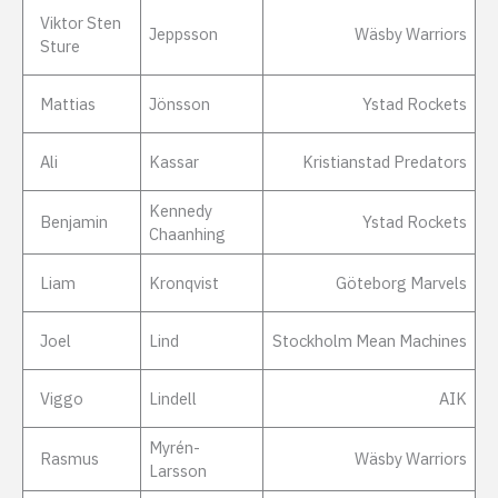
Viktor Sten
Jeppsson
Wäsby Warriors
Sture
Mattias
Jönsson
Ystad Rockets
Ali
Kassar
Kristianstad Predators
Kennedy
Benjamin
Ystad Rockets
Chaanhing
Liam
Kronqvist
Göteborg Marvels
Joel
Lind
Stockholm Mean Machines
Viggo
Lindell
AIK
Myrén-
Rasmus
Wäsby Warriors
Larsson