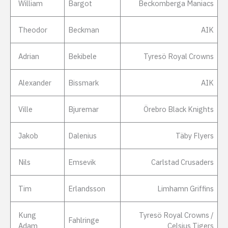
William
Bargot
Beckomberga Maniacs
Theodor
Beckman
AIK
Adrian
Bekibele
Tyresö Royal Crowns
Alexander
Bissmark
AIK
Ville
Bjuremar
Örebro Black Knights
Jakob
Dalenius
Täby Flyers
Nils
Emsevik
Carlstad Crusaders
Tim
Erlandsson
Limhamn Griffins
Kung
Tyresö Royal Crowns /
Fahlringe
Adam
Celsius Tigers