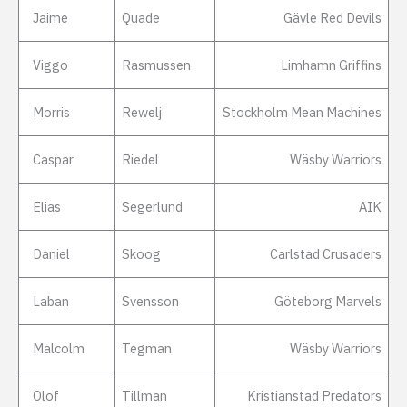
Jaime
Quade
Gävle Red Devils
Viggo
Rasmussen
Limhamn Griffins
Morris
Rewelj
Stockholm Mean Machines
Caspar
Riedel
Wäsby Warriors
Elias
Segerlund
AIK
Daniel
Skoog
Carlstad Crusaders
Laban
Svensson
Göteborg Marvels
Malcolm
Tegman
Wäsby Warriors
Olof
Tillman
Kristianstad Predators