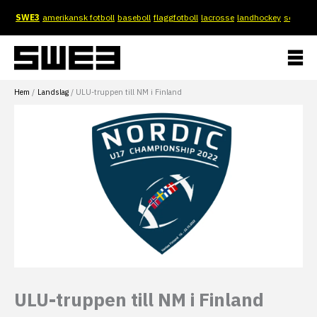
Hoppa
SWE3
amerikansk fotboll
baseboll
flaggfotboll
lacrosse
landhockey
softboll
till
innehåll
Hem
Landslag
ULU-truppen till NM i Finland
ULU-truppen till NM i Finland