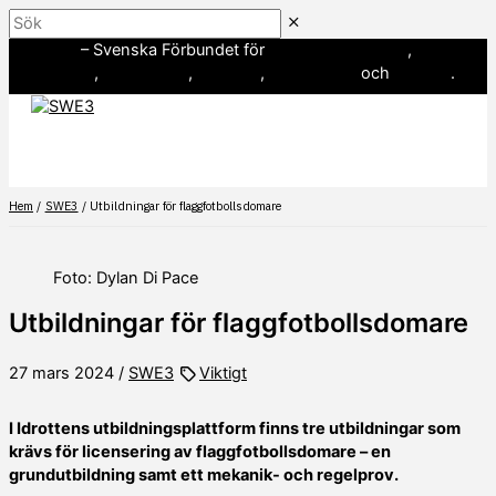
Hoppa
Sök
till
SWE3
– Svenska Förbundet för
amerikansk fotboll
,
innehåll
baseboll
,
flaggfotboll
,
lacrosse
,
landhockey
och
softboll
.
Hem
SWE3
Utbildningar för flaggfotbollsdomare
Foto: Dylan Di Pace
Utbildningar för flaggfotbollsdomare
27 mars 2024
/
SWE3
Viktigt
I Idrottens utbildningsplattform finns tre utbildningar som
krävs för licensering av flaggfotbollsdomare – en
grundutbildning samt ett mekanik- och regelprov.