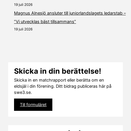
19 juli 2026
Magnus Alnesjö ansluter till juniorlandslagets ledarstab –
”Vi utvecklas bäst tillsammans”
19 juli 2026
Skicka in din berättelse!
Skicka in en matchrapport eller berätta om en
eldsjäl i din förening. Ditt bidrag publiceras här på
swe3.se.
Till formuläret