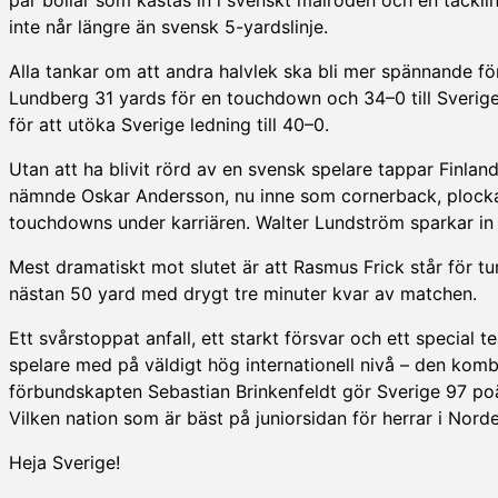
inte når längre än svensk 5-yardslinje.
Alla tankar om att andra halvlek ska bli mer spännande för
Lundberg 31 yards för en touchdown och 34–0 till Sveri
för att utöka Sverige ledning till 40–0.
Utan att ha blivit rörd av en svensk spelare tappar Finla
nämnde Oskar Andersson, nu inne som cornerback, plockar 
touchdowns under karriären. Walter Lundström sparkar in ex
Mest dramatiskt mot slutet är att Rasmus Frick står för t
nästan 50 yard med drygt tre minuter kvar av matchen.
Ett svårstoppat anfall, ett starkt försvar och ett special
spelare med på väldigt hög internationell nivå – den komb
förbundskapten Sebastian Brinkenfeldt gör Sverige 97 poä
Vilken nation som är bäst på juniorsidan för herrar i Norde
Heja Sverige!