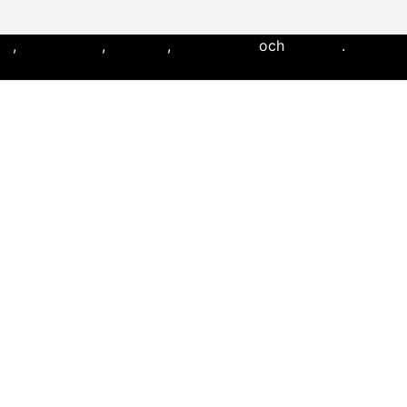
ll
,
flaggfotboll
,
lacrosse
,
landhockey
och
softboll
.