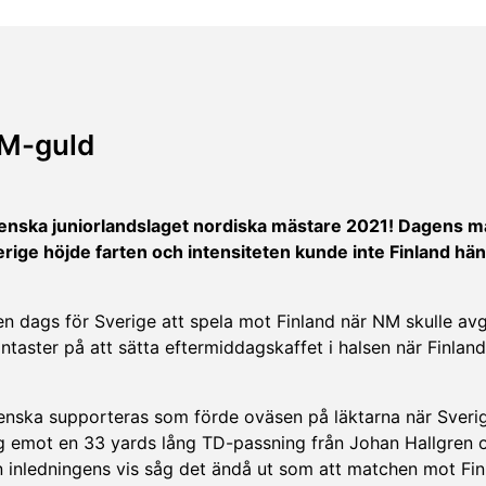
NM-guld
venska juniorlandslaget nordiska mästare 2021! Dagens 
erige höjde farten och intensiteten kunde inte Finland h
n dags för Sverige att spela mot Finland när NM skulle av
taster på att sätta eftermiddagskaffet i halsen när Finland
venska supporteras som förde oväsen på läktarna när Sveri
g emot en 33 yards lång TD-passning från Johan Hallgren 
 inledningens vis såg det ändå ut som att matchen mot Fin