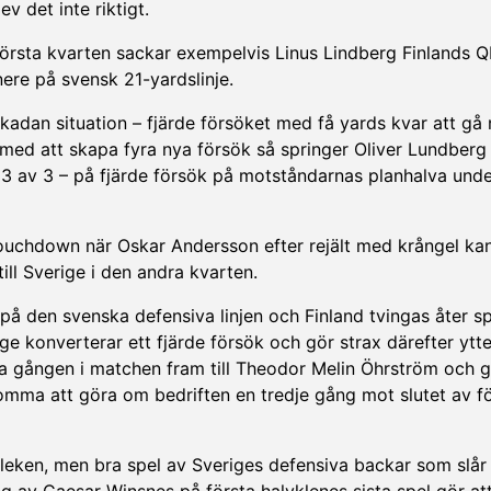
v det inte riktigt.
I första kvarten sackar exempelvis Linus Lindberg Finlands 
nere på svensk 21-yardslinje.
kadan situation – fjärde försöket med få yards kvar att gå 
ed att skapa fyra nya försök så springer Oliver Lundberg i
– 3 av 3 – på fjärde försök på motståndarnas planhalva und
k touchdown när Oskar Andersson efter rejält med krångel ka
ill Sverige i den andra kvarten.
på den svenska defensiva linjen och Finland tvingas åter s
ge konverterar ett fjärde försök och gör strax därefter ytte
a gången i matchen fram till Theodor Melin Öhrström och 
komma att göra om bedriften en tredje gång mot slutet av f
vleken, men bra spel av Sveriges defensiva backar som slår 
ng av Caesar Winsnes på första halvklenes sista spel gör at