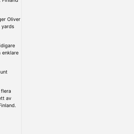
ger Oliver
 yards
idigare
 enklare
punt
flera
tt av
inland.