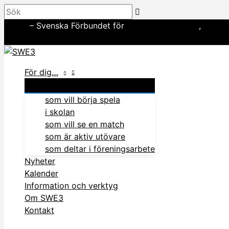
Hoppa
Sök
till
SWE3
– Svenska Förbundet för
amerikansk fotboll
,
basebo
innehåll
In English
För dig…
som vill börja spela
i skolan
som vill se en match
som är aktiv utövare
som deltar i föreningsarbete
Nyheter
Kalender
Information och verktyg
Om SWE3
Kontakt