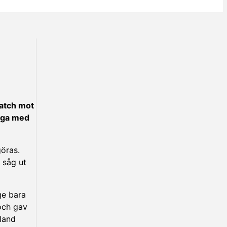
match mot
änga med
göras.
 såg ut
ge bara
och gav
land