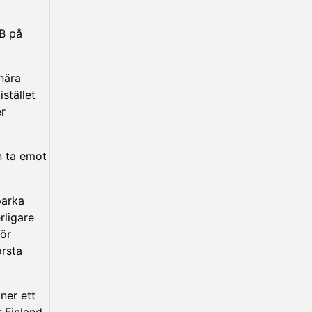
QB på
nära
stället
er
n ta emot
parka
rligare
gör
örsta
ner ett
t Finland