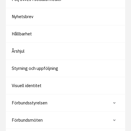
Nyhetsbrev
Hållbarhet
Årshjul
Styrning och uppföljning
Visuell identitet
Förbundsstyrelsen
V
i
s
a
Förbundsmöten
e
V
l
i
l
s