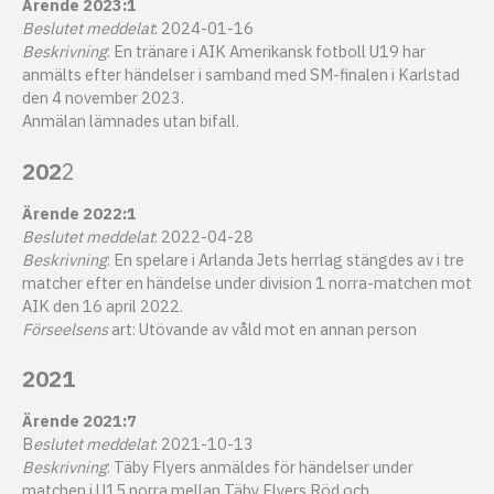
Ärende 2023:1
Beslutet meddelat
: 2024-01-16
Beskrivning
: En tränare i AIK Amerikansk fotboll U19 har
anmälts efter händelser i samband med SM-finalen i Karlstad
den 4 november 2023.
Anmälan lämnades utan bifall.
202
2
Ärende 2022:1
Beslutet meddelat
: 2022-04-28
Beskrivning
: En spelare i Arlanda Jets herrlag stängdes av i tre
matcher efter en händelse under division 1 norra-matchen mot
AIK den 16 april 2022.
Förseelsens
art: Utövande av våld mot en annan person
2021
Ärende 2021:7
B
eslutet meddelat
: 2021-10-13
Beskrivning
: Täby Flyers anmäldes för händelser under
matchen i U15 norra mellan Täby Flyers Röd och