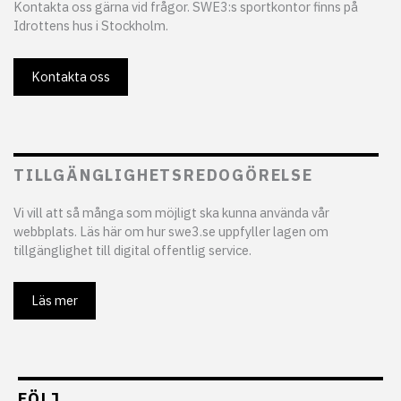
Kontakta oss gärna vid frågor. SWE3:s sportkontor finns på
Idrottens hus i Stockholm.
Kontakta oss
TILLGÄNGLIGHETSREDOGÖRELSE
Vi vill att så många som möjligt ska kunna använda vår
webbplats. Läs här om hur swe3.se uppfyller lagen om
tillgänglighet till digital offentlig service.
Läs mer
FÖLJ