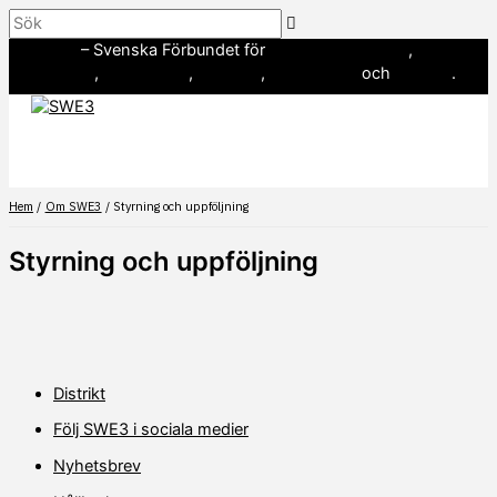
Hoppa
Sök
till
SWE3
– Svenska Förbundet för
amerikansk fotboll
,
innehåll
baseboll
,
flaggfotboll
,
lacrosse
,
landhockey
och
softboll
.
Hem
Om SWE3
Styrning och uppföljning
Styrning och uppföljning
Distrikt
Följ SWE3 i sociala medier
Nyhetsbrev