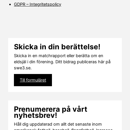
r
ö
a
r
l
GDPR – Integritetspolicy
s
l
e
e
i
j
l
r
d
u
l
d
o
n
e
ö
r
d
r
l
e
d
j
r
ö
u
s
l
n
i
j
d
d
u
e
Skicka in din berättelse!
o
n
r
r
d
s
e
Skicka in en matchrapport eller berätta om en
i
r
d
s
eldsjäl i din förening. Ditt bidrag publiceras här på
o
i
swe3.se.
r
d
o
r
Till formuläret
Prenumerera på vårt
nyhetsbrev!
Håll dig uppdaterad om allt det senaste inom