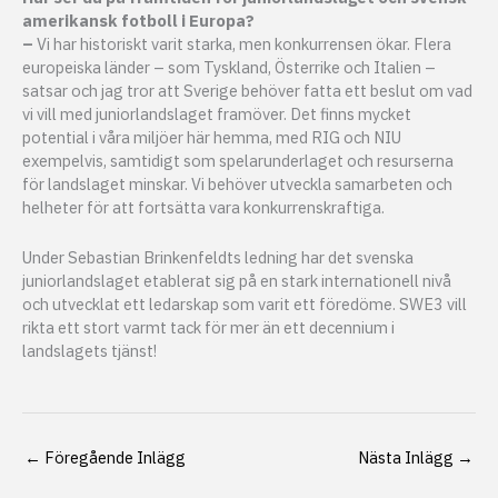
amerikansk fotboll i Europa?
–
Vi har historiskt varit starka, men konkurrensen ökar. Flera
europeiska länder – som Tyskland, Österrike och Italien –
satsar och jag tror att Sverige behöver fatta ett beslut om vad
vi vill med juniorlandslaget framöver. Det finns mycket
potential i våra miljöer här hemma, med RIG och NIU
exempelvis, samtidigt som spelarunderlaget och resurserna
för landslaget minskar. Vi behöver utveckla samarbeten och
helheter för att fortsätta vara konkurrenskraftiga.
Under Sebastian Brinkenfeldts ledning har det svenska
juniorlandslaget etablerat sig på en stark internationell nivå
och utvecklat ett ledarskap som varit ett föredöme. SWE3 vill
rikta ett stort varmt tack för mer än ett decennium i
landslagets tjänst!
←
Föregående Inlägg
Nästa Inlägg
→