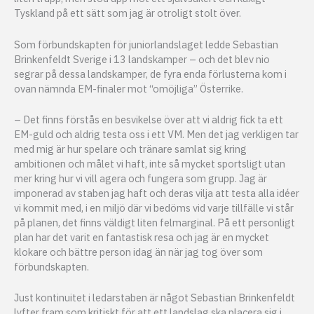
Tyskland på ett sätt som jag är otroligt stolt över.
Som förbundskapten för juniorlandslaget ledde Sebastian
Brinkenfeldt Sverige i 13 landskamper – och det blev nio
segrar på dessa landskamper, de fyra enda förlusterna kom i
ovan nämnda EM-finaler mot “omöjliga” Österrike.
– Det finns förstås en besvikelse över att vi aldrig fick ta ett
EM-guld och aldrig testa oss i ett VM. Men det jag verkligen tar
med mig är hur spelare och tränare samlat sig kring
ambitionen och målet vi haft, inte så mycket sportsligt utan
mer kring hur vi vill agera och fungera som grupp. Jag är
imponerad av staben jag haft och deras vilja att testa alla idéer
vi kommit med, i en miljö där vi bedöms vid varje tillfälle vi står
på planen, det finns väldigt liten felmarginal. På ett personligt
plan har det varit en fantastisk resa och jag är en mycket
klokare och bättre person idag än när jag tog över som
förbundskapten.
Just kontinuitet i ledarstaben är något Sebastian Brinkenfeldt
lyfter fram som kritiskt för att ett landslag ska placera sig i