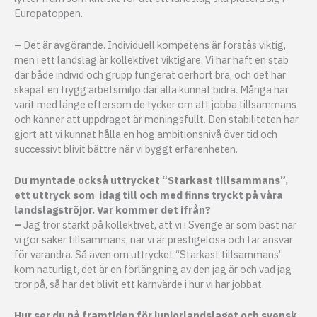
Europatoppen.
–
Det är avgörande. Individuell kompetens är förstås viktig,
men i ett landslag är kollektivet viktigare. Vi har haft en stab
där både individ och grupp fungerat oerhört bra, och det har
skapat en trygg arbetsmiljö där alla kunnat bidra. Många har
varit med länge eftersom de tycker om att jobba tillsammans
och känner att uppdraget är meningsfullt. Den stabiliteten har
gjort att vi kunnat hålla en hög ambitionsnivå över tid och
successivt blivit bättre när vi byggt erfarenheten.
Du myntade också uttrycket “Starkast tillsammans”,
ett uttryck som idag till och med finns tryckt på våra
landslagströjor. Var kommer det ifrån?
–
Jag tror starkt på kollektivet, att vi i Sverige är som bäst när
vi gör saker tillsammans, när vi är prestigelösa och tar ansvar
för varandra. Så även om uttrycket “Starkast tillsammans”
kom naturligt, det är en förlängning av den jag är och vad jag
tror på, så har det blivit ett kärnvärde i hur vi har jobbat.
Hur ser du på framtiden för juniorlandslaget och svensk