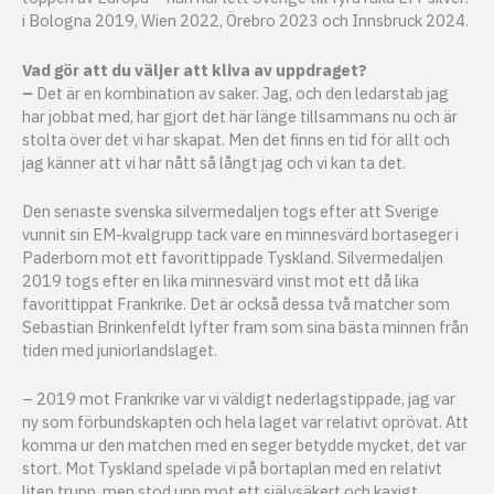
i Bologna 2019, Wien 2022, Örebro 2023 och Innsbruck 2024.
Vad gör att du väljer att kliva av uppdraget?
–
Det är en kombination av saker. Jag, och den ledarstab jag
har jobbat med, har gjort det här länge tillsammans nu och är
stolta över det vi har skapat. Men det finns en tid för allt och
jag känner att vi har nått så långt jag och vi kan ta det.
Den senaste svenska silvermedaljen togs efter att Sverige
vunnit sin EM-kvalgrupp tack vare en minnesvärd bortaseger i
Paderborn mot ett favorittippade Tyskland. Silvermedaljen
2019 togs efter en lika minnesvärd vinst mot ett då lika
favorittippat Frankrike. Det är också dessa två matcher som
Sebastian Brinkenfeldt lyfter fram som sina bästa minnen från
tiden med juniorlandslaget.
– 2019 mot Frankrike var vi väldigt nederlagstippade, jag var
ny som förbundskapten och hela laget var relativt oprövat. Att
komma ur den matchen med en seger betydde mycket, det var
stort. Mot Tyskland spelade vi på bortaplan med en relativt
liten trupp, men stod upp mot ett självsäkert och kaxigt