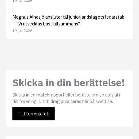
19 juli 2026
Magnus Alnesjö ansluter till juniorlandslagets ledarstab
– ”Vi utvecklas bäst tillsammans”
19 juli 2026
Skicka in din berättelse!
Skicka in en matchrapport eller berätta om en eldsjäl i
din förening. Ditt bidrag publiceras här på swe3.se.
Till formuläret