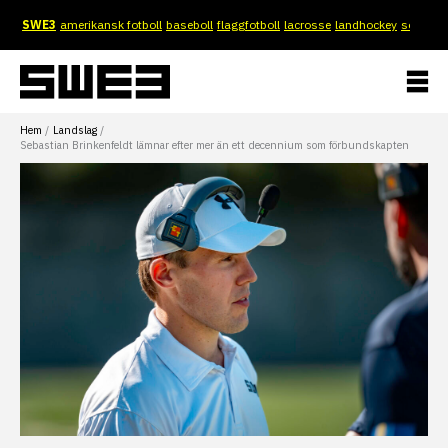
Hoppa
SWE3
amerikansk fotboll
baseboll
flaggfotboll
lacrosse
landhockey
softboll
till
innehåll
Hem
Landslag
Sebastian Brinkenfeldt lämnar efter mer än ett decennium som förbundskapten