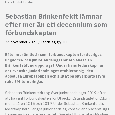
Foto: Fredrik Boström
Sebastian Brinkenfeldt lämnar
efter mer än ett decennium som
förbundskapten
24 november 2025
/
Landslag
JLL
Efter mer än tio år som förbundskapten för Sveriges
ungdoms- och juniorlandslag lämnar Sebastian
Brinkenfeldt nu uppdraget. Under hans ledarskap har
det svenska juniorlandslaget etablerat sig i den
absoluta Europatoppen och slutat på silverplats i fyra
raka EM-turneringar.
Sebastian Brinkenfeldt tog över juniorlandslaget 2019 efter
att ha varit förbundskapten för Utvecklingslandslaget ungdom
mellan åren 2015 och 2019. Under Sebastian Brinkenfeldts
ledarskap har Sveriges juniorlandslag konsekvent placerat sig i
toppen av Europa – han har lett Sverige till fyra raka EM-silver: