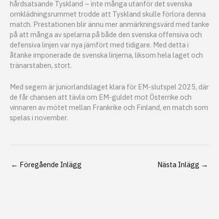
hårdsatsande Tyskland – inte många utanför det svenska
omklädningsrummet trodde att Tyskland skulle förlora denna
match. Prestationen blir ännu mer anmärkningsvärd med tanke
på att många av spelarna på både den svenska offensiva och
defensiva linjen var nya jämfört med tidigare. Med detta i
åtanke imponerade de svenska linjerna, liksom hela laget och
tränarstaben, stort.
Med segern är juniorlandslaget klara för EM-slutspel 2025, där
de får chansen att tävla om EM-guldet mot Österrike och
vinnaren av mötet mellan Frankrike och Finland, en match som
spelas i november.
←
Föregående Inlägg
Nästa Inlägg
→