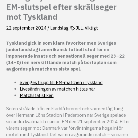
EM-slutspel efter skrällseger
mot Tyskland
22 september 2024
/
Landslag
JLL
,
Viktigt
Tyskland gick in som klara favoriter men Sveriges
juniorlandslag i amerikansk fotboll stod för en
imponerade insats och sensationell seger med 23–22
(14–0) i en nervkittlande match på bortaplan som
avgjordes på matchens sista spel.
Sveriges trupp till EM-matchen i Tyskland
Livesändningen av matchen hittas här
Matchstatistiken
Solen strålade från en klarblå himmel och värmen låg tung
över Hermann Löns Stadion i Paderborn när Sverige spelade
sin andra kvalmatch i junior-EM den 21 september 2024. Efter
vårens seger mot Danmark var förväntningarna höga inför
mötet med Tyskland. Det var en avgörande match – vinnaren