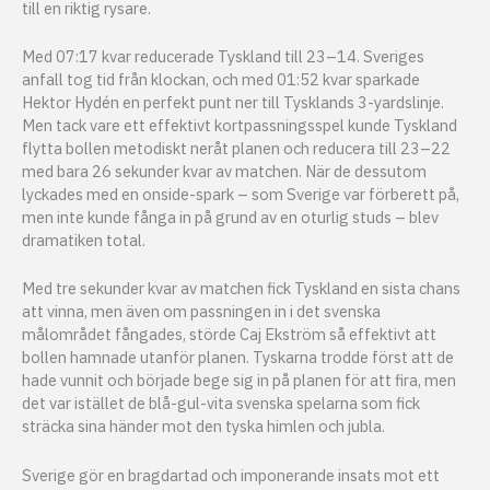
till en riktig rysare.
Med 07:17 kvar reducerade Tyskland till 23–14. Sveriges
anfall tog tid från klockan, och med 01:52 kvar sparkade
Hektor Hydén en perfekt punt ner till Tysklands 3-yardslinje.
Men tack vare ett effektivt kortpassningsspel kunde Tyskland
flytta bollen metodiskt neråt planen och reducera till 23–22
med bara 26 sekunder kvar av matchen. När de dessutom
lyckades med en onside-spark – som Sverige var förberett på,
men inte kunde fånga in på grund av en oturlig studs – blev
dramatiken total.
Med tre sekunder kvar av matchen fick Tyskland en sista chans
att vinna, men även om passningen in i det svenska
målområdet fångades, störde Caj Ekström så effektivt att
bollen hamnade utanför planen. Tyskarna trodde först att de
hade vunnit och började bege sig in på planen för att fira, men
det var istället de blå-gul-vita svenska spelarna som fick
sträcka sina händer mot den tyska himlen och jubla.
Sverige gör en bragdartad och imponerande insats mot ett