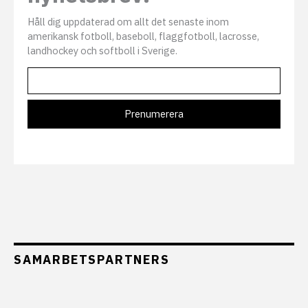
Håll dig uppdaterad om allt det senaste inom
amerikansk fotboll, baseboll, flaggfotboll, lacrosse,
landhockey och softboll i Sverige.
SAMARBETSPARTNERS