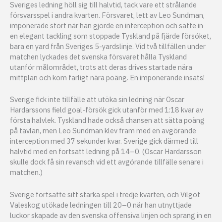
Sveriges ledning höll sig till halvtid, tack vare ett strålande
försvarsspel i andra kvarten. Försvaret, lett av Leo Sundman,
imponerade stort när han gjorde en interception och satte in
en elegant tackling som stoppade Tyskland på fjärde försöket,
bara en yard från Sveriges 5-yardslinje. Vid två tillfällen under
matchen lyckades det svenska försvaret hålla Tyskland
utanför målområdet, trots att deras drives startade nära
mittplan och kom farligt nära poäng. En imponerande insats!
Sverige fick inte tillfälle att utöka sin ledning när Oscar
Hardarssons field goal-försök gick utanför med 1:18 kvar av
första halvlek. Tyskland hade också chansen att sätta poäng
på tavlan, men Leo Sundman klev fram med en avgörande
interception med 37 sekunder kvar. Sverige gick därmed till
halvtid med en fortsatt ledning på 14–0. (Oscar Hardarsson
skulle dock få sin revansch vid ett avgörande tillfälle senare i
matchen.)
Sverige fortsatte sitt starka spel i tredje kvarten, och Vilgot
Valeskog utökade ledningen till 20–0 när han utnyttjade
luckor skapade av den svenska offensiva linjen och sprang in en