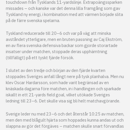
touchdown från Tysklands 11-yardslinje. Extrapoängssparken
missades – och kanske var det denna lilla framgång som gav
Tyskland ny energi, i kombination med att värmen började slita
på de färre svenska spelarna.
Tyskland reducerade till 20–6 och var på väg att minska
avståndet ytterligare, men en bruten passning av Caj Ekström,
en av flera svenska defensiva backar som gjorde storartade
insatser under matchen, stoppade deras upphämtning
(tillfälligt) på ett tyskt fjärde försök.
I slutet av den tredje och början av den fjärde kvarten
stoppades Sveriges anfall långt nere på tysk planhalva. Men nu
klev Oscar Hardarsson, som hade varit begränsad av en
knäskada dagarna före matchen, in i handlingen och sparkade
iskallt in ett 21-yards field goal, vilket utökade Sveriges
ledning till 23–6. Det skulle visa sig bli helt matchavgörande.
Sverige leder nu med 23–6 och det återstår 10:25 av matchen,
men den med blågult hjärta som hoppades kunna andas ut och
slappna av gör det förgäves – matchen skulle snart förvandlas