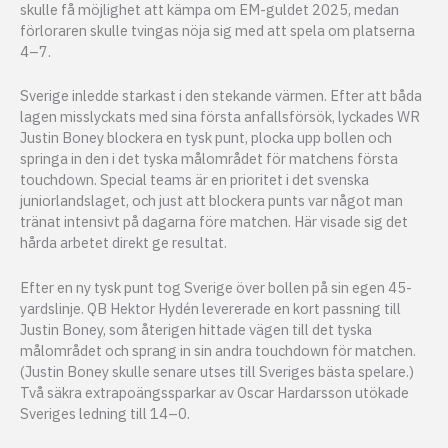
skulle få möjlighet att kämpa om EM-guldet 2025, medan
förloraren skulle tvingas nöja sig med att spela om platserna
4–7.
Sverige inledde starkast i den stekande värmen. Efter att båda
lagen misslyckats med sina första anfallsförsök, lyckades WR
Justin Boney blockera en tysk punt, plocka upp bollen och
springa in den i det tyska målområdet för matchens första
touchdown. Special teams är en prioritet i det svenska
juniorlandslaget, och just att blockera punts var något man
tränat intensivt på dagarna före matchen. Här visade sig det
hårda arbetet direkt ge resultat.
Efter en ny tysk punt tog Sverige över bollen på sin egen 45-
yardslinje. QB Hektor Hydén levererade en kort passning till
Justin Boney, som återigen hittade vägen till det tyska
målområdet och sprang in sin andra touchdown för matchen.
(Justin Boney skulle senare utses till Sveriges bästa spelare.)
Två säkra extrapoängssparkar av Oscar Hardarsson utökade
Sveriges ledning till 14–0.