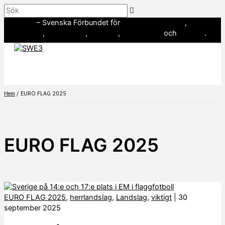
Hoppa
Sök
till
SWE3
– Svenska Förbundet för
amerikansk fotboll
,
innehåll
baseboll
,
flaggfotboll
,
lacrosse
,
landhockey
och
softboll
.
Hem
EURO FLAG 2025
EURO FLAG 2025
EURO FLAG 2025
,
herrlandslag
,
Landslag
,
viktigt
|
30
september 2025