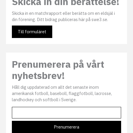
Skicka in din berättelse!
Skicka in en matchrapport eller berätta om en eldsjäl i
din förening. Ditt bidrag publiceras här på swe3.se.
Till formuläret
Prenumerera på vårt
nyhetsbrev!
Håll dig uppdaterad om allt det senaste inom
amerikansk fotboll, baseboll, flaggfotboll, lacrosse,
landhockey och softboll i Sverige.