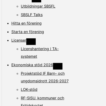
V
i
Utbildningar SBSFL
s
a
SBSLF Talks
e
l
Hitta en förening
l
e
r
Starta en förening
d
ö
Licenser
l
V
j
i
Licenshantering i TA-
u
s
n
a
systemet
d
e
e
l
Ekonomiska stöd 2026
r
l
V
s
e
i
i
Projektstöd IF Barn- och
r
s
d
d
a
o
ungdomsidrott 2026-2027
ö
e
r
l
l
j
LOK-stöd
l
u
e
n
RF-SISU, kommuner och
r
d
d
e
Fritidskortet
ö