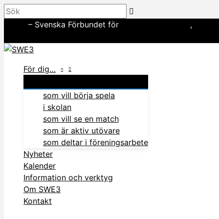
Hoppa
Sök
till
SWE3
– Svenska Förbundet för
amerikansk fotboll
,
basebo
innehåll
In English
För dig…
som vill börja spela
i skolan
som vill se en match
som är aktiv utövare
som deltar i föreningsarbete
Nyheter
Kalender
Information och verktyg
Om SWE3
Kontakt