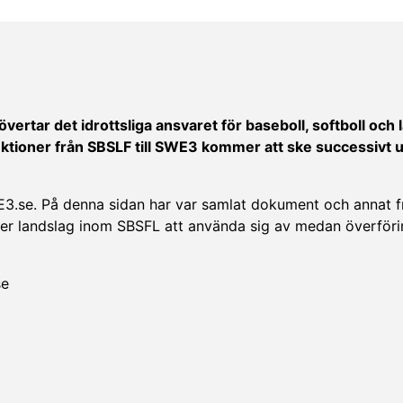
ar det idrottsliga ansvaret för baseboll, softboll och l
nktioner från SBSLF till SWE3 kommer att ske successivt 
E3.se. På denna sidan har var samlat dokument och annat f
ller landslag inom SBSFL att använda sig av medan överför
se