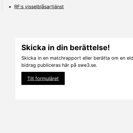
a
RF:s visselblåsartjänst
e
l
l
e
r
d
ö
l
Skicka in din berättelse!
j
u
n
Skicka in en matchrapport eller berätta om en eldsj
d
bidrag publiceras här på swe3.se.
e
r
s
Till formuläret
i
d
o
r