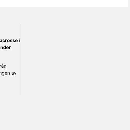
acrosse i
under
rån
ingen av