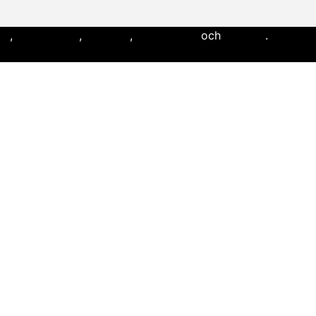
ll
,
flaggfotboll
,
lacrosse
,
landhockey
och
softboll
.